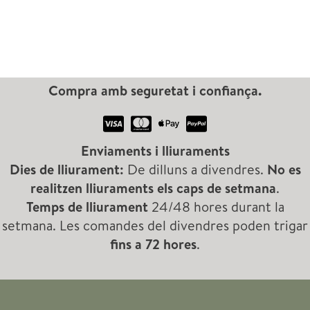
e
e
t
u
u
s
m
m
s
í
à
Compra amb seguretat i confiança.
e
a
n
x
r
i
i
Enviaments i lliuraments
c
Dies de lliurament:
De dilluns a divendres.
No es
m
m
h
realitzen lliuraments els caps de setmana
.
Temps de lliurament
24/48 hores durant la
setmana. Les comandes del divendres poden trigar
fins a 72 hores
.