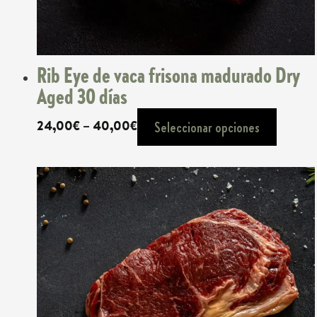
Rib Eye de vaca frisona madurado Dry
Aged 30 días
Rango
24,00
€
–
40,00
€
Seleccionar opciones
de
precios:
desde
24,00€
hasta
40,00€