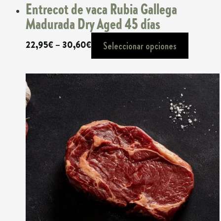
Entrecot de vaca Rubia Gallega
Madurada Dry Aged 45 días
Rango
22,95
€
–
30,60
€
Seleccionar opciones
de
precios:
desde
22,95€
hasta
30,60€