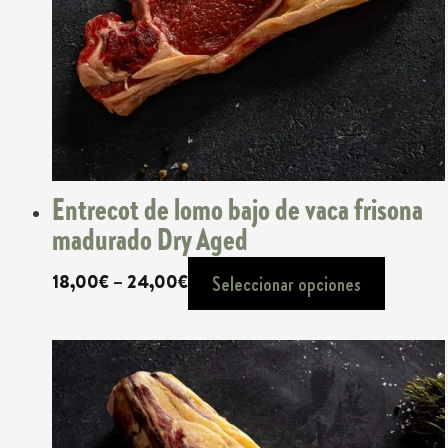
Entrecot de lomo bajo de vaca frisona
madurado Dry Aged
Rango
18,00
€
–
24,00
€
Seleccionar opciones
de
precios:
desde
18,00€
hasta
24,00€