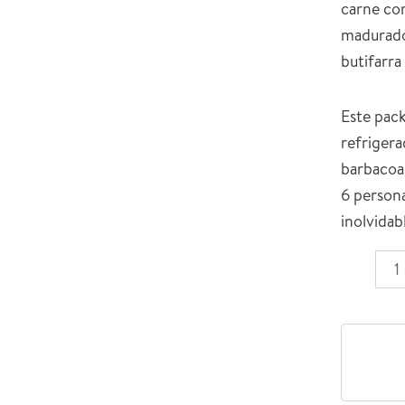
carne co
madurado,
butifarra
Este pack
refrigera
barbacoa 
6 persona
inolvidab
Pack
Barbacoa
La
Cerdanya
cantidad