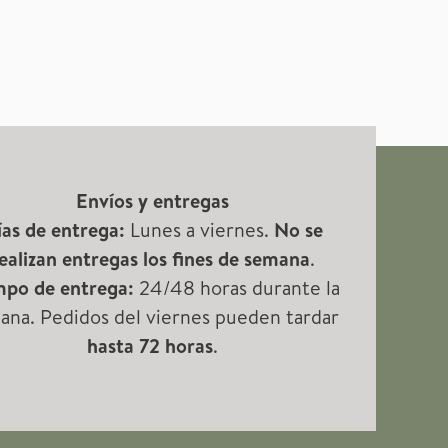
la
página
de
producto
Envíos y entregas
as de entrega:
Lunes a viernes.
No se
ealizan entregas los fines de semana
.
mpo de entrega:
24/48 horas durante la
ana. Pedidos del viernes pueden tardar
hasta 72 horas
.