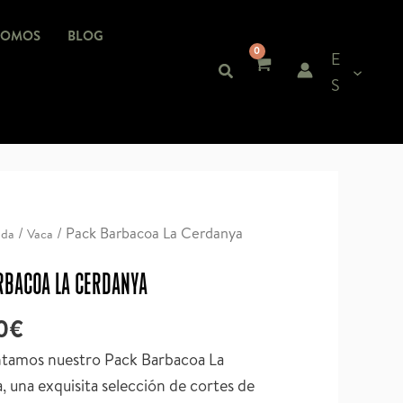
SOMOS
BLOG
E
S
/
/ Pack Barbacoa La Cerdanya
nda
Vaca
RBACOA LA CERDANYA
0
€
ntamos nuestro Pack Barbacoa La
 una exquisita selección de cortes de