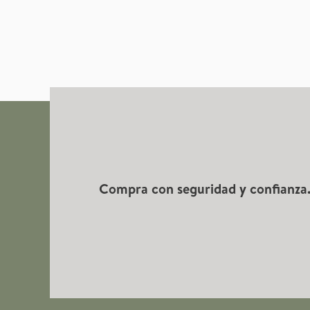
la
página
de
producto
Compra con seguridad y confianza