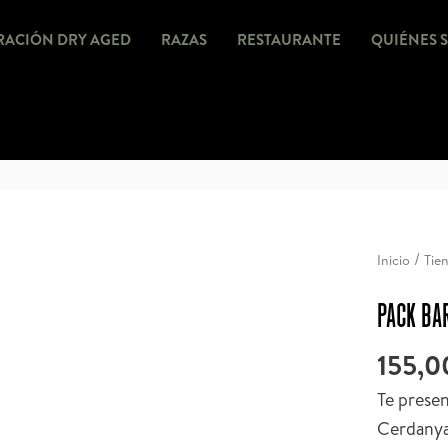
ACIÓN DRY AGED
RAZAS
RESTAURANTE
QUIÉNES 
/
Inicio
Tie
PACK BA
155,0
Te prese
Cerdanya,