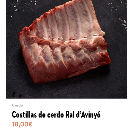
se
pued
elegi
en
la
págin
de
produ
Cerdo
Costillas de cerdo Ral d’Avinyó
18,00
€