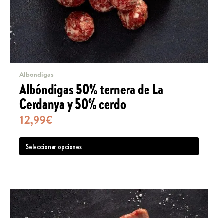
produ
Albóndigas
Albóndigas 50% ternera de La
Cerdanya y 50% cerdo
12,99
€
Este
Seleccionar opciones
produ
tiene
múlti
varia
Las
opcio