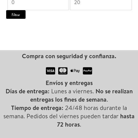
a
r
r
Filtrar
d
e
e
e
c
c
p
i
i
r
Compra con seguridad y confianza.
o
o
o
d
m
m
u
Envíos y entregas
í
á
Días de entrega:
Lunes a viernes.
No se realizan
c
n
x
entregas los fines de semana
.
t
Tiempo de entrega:
24/48 horas durante la
i
i
o
semana. Pedidos del viernes pueden tardar
hasta
s
m
m
72 horas
.
o
o