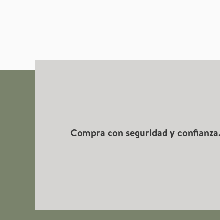
más
textura
y
sabor
Compra con seguridad y confianza