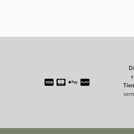
Dí
r
.
Tie
sem