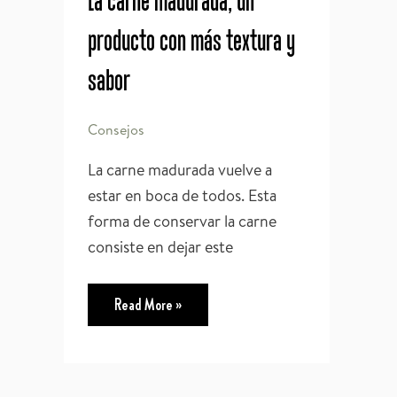
producto con más textura y
sabor
Consejos
La carne madurada vuelve a
estar en boca de todos. Esta
forma de conservar la carne
consiste en dejar este
La
Read More »
carne
madurada,
un
producto
con