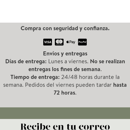
d
c
c
a
i
i
d
Compra con seguridad y confianza.
o
o
e
p
m
m
Envíos y entregas
r
í
á
Días de entrega:
Lunes a viernes.
No se realizan
o
n
x
entregas los fines de semana
.
d
Tiempo de entrega:
24/48 horas durante la
i
i
u
semana. Pedidos del viernes pueden tardar
hasta
m
m
72 horas
.
c
o
o
t
o
s
Recibe en tu correo