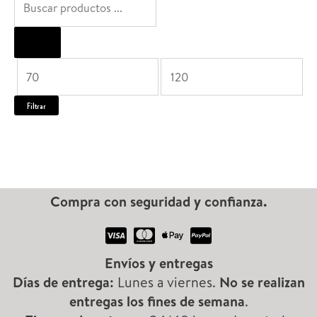
ú
s
P
P
q
u
r
r
Filtrar
e
e
e
d
c
c
a
i
i
d
Compra con seguridad y confianza.
o
o
e
p
m
m
Envíos y entregas
r
í
á
Días de entrega:
Lunes a viernes.
No se realizan
o
n
x
entregas los fines de semana
.
d