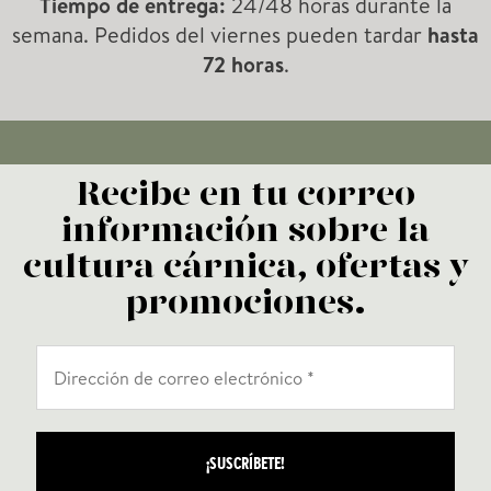
Tiempo de entrega:
24/48 horas durante la
i
i
u
semana. Pedidos del viernes pueden tardar
hasta
m
m
72 horas
.
c
o
o
t
o
s
Recibe en tu correo
información sobre la
cultura cárnica, ofertas y
promociones.