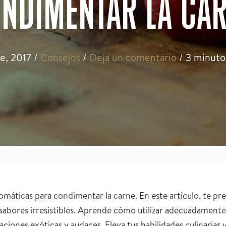
NDIMENTAR LA CA
e, 2017
/
Consejos
/
Deja un comentario
/
3 minuto
romáticas para condimentar la carne. En este artículo, te p
 sabores irresistibles. Aprende cómo utilizar adecuadamente
ciones exóticas y audaces. Eleva tus habilidades culinarias 