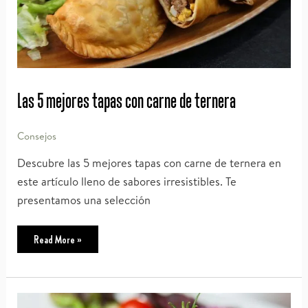
Las 5 mejores tapas con carne de ternera
Consejos
Descubre las 5 mejores tapas con carne de ternera en
este artículo lleno de sabores irresistibles. Te
presentamos una selección
Las
Read More »
5
mejores
tapas
con
carne
de