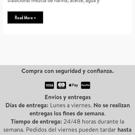
tradicional mezcla de harina, aceite, agua y
La
Read More »
carne
di
vitello:
una
carne
de
ternera
italiana
deliciosa
Compra con seguridad y confianza.
Envíos y entregas
Días de entrega:
Lunes a viernes.
No se realizan
entregas los fines de semana
.
Tiempo de entrega:
24/48 horas durante la
semana. Pedidos del viernes pueden tardar
hasta