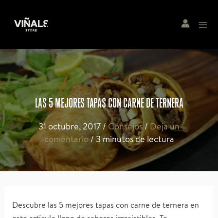
Ir
al
Main
contenido
Menu
LAS 5 MEJORES TAPAS CON CARNE DE TERNERA
31 octubre, 2017
/
Consejos
/
Deja un
comentario
/
3 minutos de lectura
Descubre las 5 mejores tapas con carne de ternera en
este artículo lleno de sabores irresistibles. Te